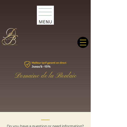
Domaine de la Boulaie
Contact
Do you have a question or need information?