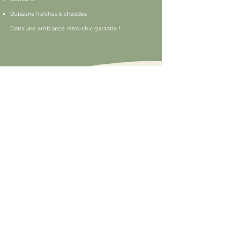
Boissons fraîches & chaudes
Dans une ambiance rétro-chic garantie !
Domaine de la Boulaie
85590 TREIZE-VENTS
06 82 06 05 62