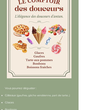
Vous pourrez déguster :
Gâteaux
(gaufres, gâche vendéenne, part de tarte...)
Glaces
Bonbons